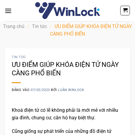
Bỏ
qua
nội
dung
Trang chủ
/
Tin tức
/
ƯU ĐIỂM GIÚP KHÓA ĐIỆN TỬ NGÀY
CÀNG PHỔ BIẾN
TIN TỨC
ƯU ĐIỂM GIÚP KHÓA ĐIỆN TỬ NGÀY
CÀNG PHỔ BIẾN
ĐĂNG VÀO
07/02/2023
BỞI
LUÂN WINLOCK
Khoá điện tử có lẽ không phải là mới mẻ với nhiều
gia đình, chung cư, căn hộ hay biệt thự.
Cũng giống sự phát triển của những đồ điện tử