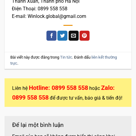
Thanh Xuân, Thành phố Hà Nội
Điện Thoại: 0899 558 558
E-mail: Winlock.global@gmail.com
Bài viết này được đăng trong
Tin tức
. Đánh dấu
liên kết thường
trực
.
Hotline: 0899 558 558
Zalo:
Liên hệ
hoặc
0899 558 558
để được tư vấn, báo giá & tiến độ!
Để lại một bình luận