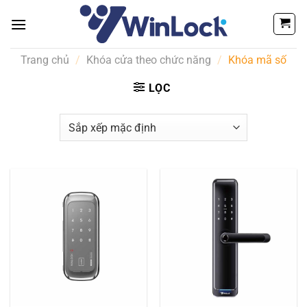
Bỏ
qua
nội
dung
Trang chủ
/
Khóa cửa theo chức năng
/
Khóa mã số
LỌC