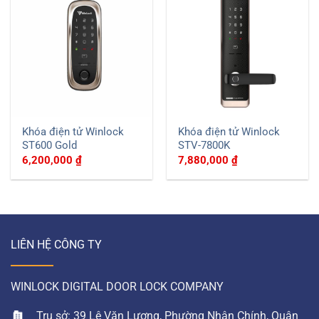
Khóa điện tử Winlock
Khóa điện tử Winlock
ST600 Gold
STV-7800K
6,200,000
₫
7,880,000
₫
LIÊN HỆ CÔNG TY
WINLOCK DIGITAL DOOR LOCK COMPANY
Trụ sở: 39 Lê Văn Lương, Phường Nhân Chính, Quận