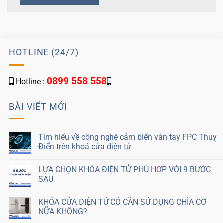
HOTLINE (24/7)
0899 558 558
Hotline :
BÀI VIẾT MỚI
Tìm hiểu về công nghệ cảm biến vân tay FPC Thuỵ
Điển trên khoá cửa điện tử
LỰA CHỌN KHÓA ĐIỆN TỬ PHÙ HỢP VỚI 9 BƯỚC
SAU
KHÓA CỬA ĐIỆN TỬ CÓ CẦN SỬ DỤNG CHÌA CƠ
NỮA KHÔNG?