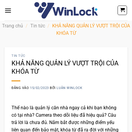
Bỏ
qua
nội
dung
Trang chủ
/
Tin tức
/
KHẢ NĂNG QUẢN LÝ VƯỢT TRỘI CỦA
KHÓA TỪ
TIN TỨC
KHẢ NĂNG QUẢN LÝ VƯỢT TRỘI CỦA
KHÓA TỪ
ĐĂNG VÀO
15/02/2023
BỞI
LUÂN WINLOCK
Thế nào là quản lý căn nhà ngay cả khi bạn không
có tại nhà? Camera theo dõi liệu đã hiệu quả? Câu
trả lời là chưa đủ. Nắm bắt được những điểm yếu
liên quan đến bảo mật, khóa từ đã ra đời với những