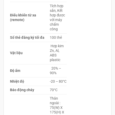
Tích hợp
sẵn, Kết
Điểu khiển từ xa
hợp được
(remote)
với máy
chấm
công
Số thẻ đăng ký tối đa
100 thẻ
Hợp kim
Zn, Al,
Vật liệu
ABS
plastic
20% –
Độ ẩm
90%
Nhiệt độ
-20 – 80°C
Báo động cháy
70°C
Thân
ngoài :
75(W) X
175(H) X