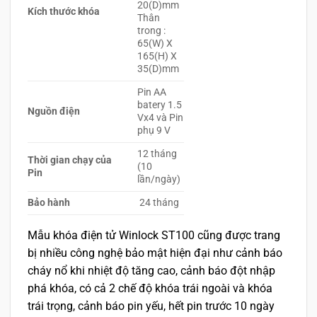
20(D)mm
Kích thước khóa
Thân
trong :
65(W) X
165(H) X
35(D)mm
Pin AA
batery 1.5
Nguồn điện
Vx4 và Pin
phụ 9 V
12 tháng
Thời gian chạy của
(10
Pin
lần/ngày)
Bảo hành
24 tháng
Mẫu khóa điện tử Winlock ST100 cũng được trang
bị nhiều công nghệ bảo mật hiện đại như cảnh báo
cháy nổ khi nhiệt độ tăng cao, cảnh báo đột nhập
phá khóa, có cả 2 chế độ khóa trái ngoài và khóa
trái trọng, cảnh báo pin yếu, hết pin trước 10 ngày