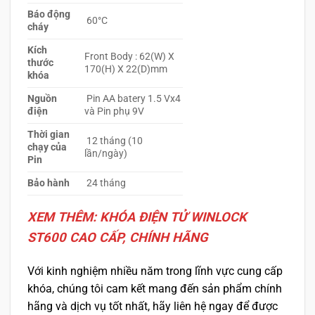
Báo động
60°C
cháy
Kích
Front Body : 62(W) X
thước
170(H) X 22(D)mm
khóa
Nguồn
Pin AA batery 1.5 Vx4
điện
và Pin phụ 9V
Thời gian
12 tháng (10
chạy của
lần/ngày)
Pin
Bảo hành
24 tháng
XEM THÊM: KHÓA ĐIỆN TỬ WINLOCK
ST600 CAO CẤP, CHÍNH HÃNG
Với kinh nghiệm nhiều năm trong lĩnh vực cung cấp
khóa, chúng tôi cam kết mang đến sản phẩm chính
hãng và dịch vụ tốt nhất, hãy liên hệ ngay để được