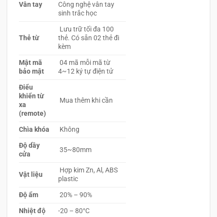
Vân tay
Công nghệ vân tay
sinh trắc học
Lưu trữ tối đa 100
Thẻ từ
thẻ. Có sẵn 02 thẻ đi
kèm
Mật mã
04 mã mỗi mã từ
bảo mật
4~12 ký tự điện tử
Điểu
khiển từ
Mua thêm khi cần
xa
(remote)
Chìa khóa
Không
Độ dầy
35~80mm
cửa
Hợp kim Zn, Al, ABS
Vật liệu
plastic
Độ ẩm
20% – 90%
Nhiệt độ
-20 – 80°C