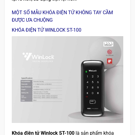
MỘT SỐ MẪU KHÓA ĐIỆN TỬ KHÔNG TAY CẦM
ĐƯỢC ƯA CHUỘNG
KHÓA ĐIỆN TỬ WINLOCK ST-100
Khóa điện tử Winlock ST-100
là sản phẩm khóa