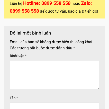
Hotline: 0899 558 558
Zalo:
Liên hệ
hoặc
0899 558 558
để được tư vấn, báo giá & tiến độ!
Để lại một bình luận
Email của bạn sẽ không được hiển thị công khai.
Các trường bắt buộc được đánh dấu
*
Bình luận
*
Tên
*