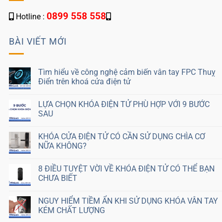
0899 558 558
Hotline :
BÀI VIẾT MỚI
Tìm hiểu về công nghệ cảm biến vân tay FPC Thuỵ
Điển trên khoá cửa điện tử
LỰA CHỌN KHÓA ĐIỆN TỬ PHÙ HỢP VỚI 9 BƯỚC
SAU
KHÓA CỬA ĐIỆN TỬ CÓ CẦN SỬ DỤNG CHÌA CƠ
NỮA KHÔNG?
8 ĐIỀU TUYỆT VỜI VỀ KHÓA ĐIỆN TỬ CÓ THỂ BẠN
CHƯA BIẾT
NGUY HIỂM TIỀM ẨN KHI SỬ DỤNG KHÓA VÂN TAY
KÉM CHẤT LƯỢNG