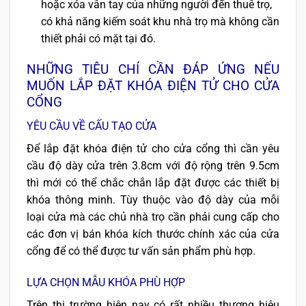
hoặc xóa vân tay của những người đến thuê trọ,
có khả năng kiếm soát khu nhà trọ mà không cần
thiết phải có mặt tại đó.
NHỮNG TIÊU CHÍ CẦN ĐÁP ỨNG NẾU
MUỐN LẮP ĐẶT KHÓA ĐIỆN TỬ CHO CỬA
CỔNG
YÊU CẦU VỀ CẤU TẠO CỬA
Để lắp đặt khóa điện tử cho cửa cổng thì cần yêu
cầu độ dày cửa trên 3.8cm với độ rộng trên 9.5cm
thì mới có thể chắc chắn lắp đặt được các thiết bị
khóa thông minh. Tùy thuộc vào độ dày của mỗi
loại cửa mà các chủ nhà trọ cần phải cung cấp cho
các đơn vị bán khóa kích thước chính xác của cửa
cổng để có thể được tư vấn sản phẩm phù hợp.
LỰA CHỌN MẪU KHÓA PHÙ HỢP
Trên thị trường hiện nay có rất nhiều thương hiệu