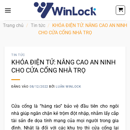
Bỏ
qua
nội
dung
Trang chủ
/
Tin tức
/
KHÓA ĐIỆN TỬ: NÂNG CAO AN NINH
CHO CỬA CỔNG NHÀ TRỌ
TIN TỨC
KHÓA ĐIỆN TỬ: NÂNG CAO AN NINH
CHO CỬA CỔNG NHÀ TRỌ
ĐĂNG VÀO
08/12/2022
BỞI
LUÂN WINLOCK
Cửa cổng là “hàng rào” bảo vệ đầu tiên cho ngôi
nhà giúp ngăn chặn kẻ trộm đột nhập, nhằm lấy cắp
tài sản đe dọa tính mạng của mọi người trong gia
đình. Nhât là đối với các khu trọ thì cửa cổng lại